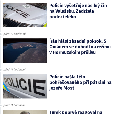
Policie vyšetřuje násilný čin
na Valašsku. Zadržela
podezřelého
před 10 hodinami
Írán hlásí zásadní pokrok. S
Ománem se dohodl na režimu
v Hormuzském průlivu
před 11 hodinami
Policie našla tělo
pohřešovaného při pátrání na
jezeře Most
před 11 hodinami
Turek poprvé reagoval na