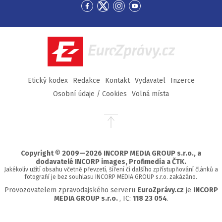
Přejít
Přejít
Přejít
Přejít
na
na
na
na
Facebook
Twitter
Instagram
YouTube
EuroZprávy.cz
Etický kodex
Redakce
Kontakt
Vydavatel
Inzerce
Osobní údaje / Cookies
Volná místa
Přejít
na
začátek
stránky
Copyright © 2009—2026 INCORP MEDIA GROUP s.r.o., a
dodavatelé INCORP images, Profimedia a ČTK.
Jakékoliv užití obsahu včetně převzetí, šíření či dalšího zpřístupňování článků a
fotografií je bez souhlasu INCORP MEDIA GROUP s.r.o. zakázáno.
Provozovatelem zpravodajského serveru
EuroZprávy.cz
je
INCORP
MEDIA GROUP s.r.o.
, IC:
118 23 054
.