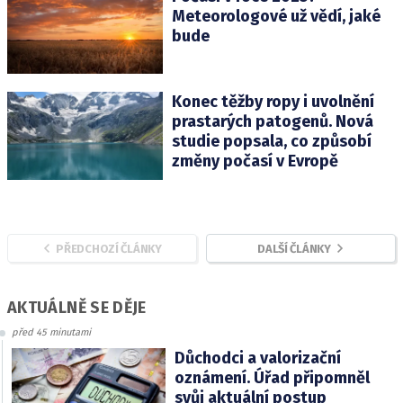
Meteorologové už vědí, jaké
bude
Konec těžby ropy i uvolnění
prastarých patogenů. Nová
studie popsala, co způsobí
změny počasí v Evropě
PŘEDCHOZÍ ČLÁNKY
DALŠÍ ČLÁNKY
AKTUÁLNĚ SE DĚJE
před 45 minutami
Důchodci a valorizační
oznámení. Úřad připomněl
svůj aktuální postup