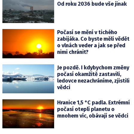
Od roku 2036 bude vše jinak
Počasí se mění v tichého
zabijáka. Co byste měli vědět
o vlnách veder a jak se před
nimi chránit?
Je pozdě. I kdybychom změny
počasí okamžitě zastavili,
ledovce nezachráníme, zjistili
vědci
Hranice 1,5 °C padla. Extrémní
počasí oteplí planetu o
mnohem víc, obávají se vědci