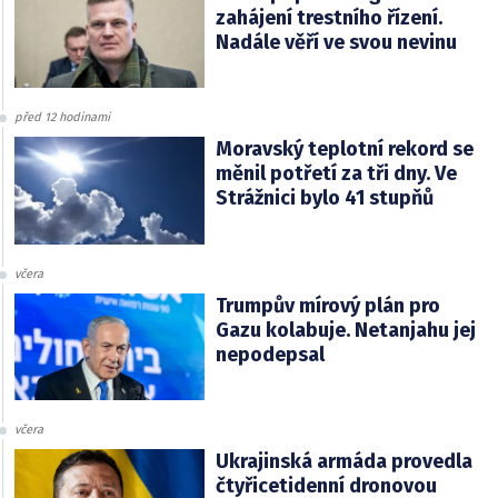
zahájení trestního řízení.
Nadále věří ve svou nevinu
před 12 hodinami
Moravský teplotní rekord se
měnil potřetí za tři dny. Ve
Strážnici bylo 41 stupňů
včera
Trumpův mírový plán pro
Gazu kolabuje. Netanjahu jej
nepodepsal
včera
Ukrajinská armáda provedla
čtyřicetidenní dronovou