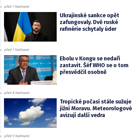
před 7 hodinami
Ukrajinské sankce opět
zafungovaly. Dvě ruské
rafinérie schytaly úder
před 7 hodinami
Ebolu v Kongu se nedaří
zastavit. Šéf WHO se o tom
přesvědčil osobně
před 8 hodinami
Tropické počasí stále sužuje
jižní Moravu. Meteorologové
avizují další vedra
před 9 hodinami