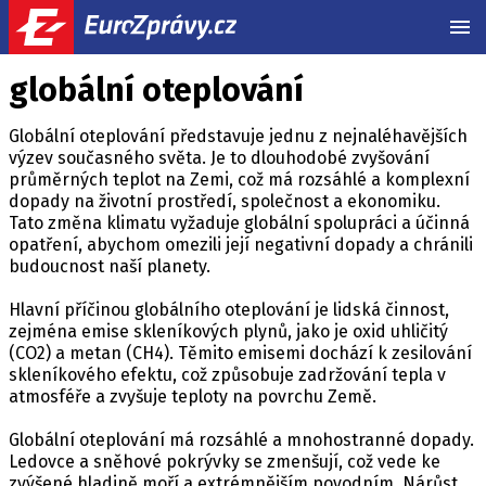
MEN
globální oteplování
Globální oteplování představuje jednu z nejnaléhavějších
výzev současného světa. Je to dlouhodobé zvyšování
průměrných teplot na Zemi, což má rozsáhlé a komplexní
dopady na životní prostředí, společnost a ekonomiku.
Tato změna klimatu vyžaduje globální spolupráci a účinná
opatření, abychom omezili její negativní dopady a chránili
budoucnost naší planety.
Hlavní příčinou globálního oteplování je lidská činnost,
zejména emise skleníkových plynů, jako je oxid uhličitý
(CO2) a metan (CH4). Těmito emisemi dochází k zesilování
skleníkového efektu, což způsobuje zadržování tepla v
atmosféře a zvyšuje teploty na povrchu Země.
Globální oteplování má rozsáhlé a mnohostranné dopady.
Ledovce a sněhové pokrývky se zmenšují, což vede ke
zvýšené hladině moří a extrémnějším povodním. Nárůst