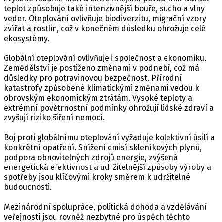
teplot způsobuje také intenzivnější bouře, sucho a vlny
veder. Oteplování ovlivňuje biodiverzitu, migrační vzory
zvířat a rostlin, což v konečném důsledku ohrožuje celé
ekosystémy.
Globální oteplování ovlivňuje i společnost a ekonomiku.
Zemědělství je postiženo změnami v podnebí, což má
důsledky pro potravinovou bezpečnost. Přírodní
katastrofy způsobené klimatickými změnami vedou k
obrovským ekonomickým ztrátám. Vysoké teploty a
extrémní povětrnostní podmínky ohrožují lidské zdraví a
zvyšují riziko šíření nemocí.
Boj proti globálnímu oteplování vyžaduje kolektivní úsilí a
konkrétní opatření. Snížení emisí skleníkových plynů,
podpora obnovitelných zdrojů energie, zvýšená
energetická efektivnost a udržitelnější způsoby výroby a
spotřeby jsou klíčovými kroky směrem k udržitelné
budoucnosti.
Mezinárodní spolupráce, politická dohoda a vzdělávání
veřejnosti jsou rovněž nezbytné pro úspěch těchto