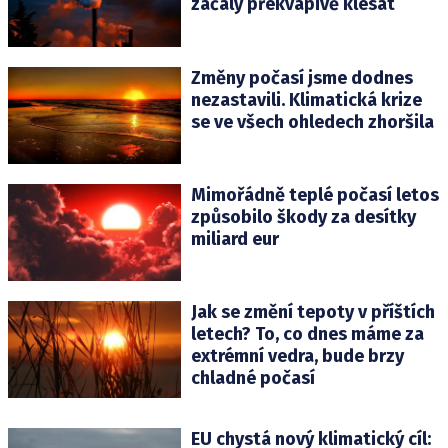
začaly překvapivě klesat
Změny počasí jsme dodnes
nezastavili. Klimatická krize
se ve všech ohledech zhoršila
Mimořádně teplé počasí letos
způsobilo škody za desítky
miliard eur
Jak se změní tepoty v příštích
letech? To, co dnes máme za
extrémní vedra, bude brzy
chladné počasí
EU chystá nový klimatický cíl: