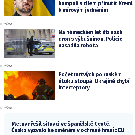
kampaň s cílem přinutit Kreml
k mírovým jednáním
včera
Na německém letišti našli
dron s výbušninou. Policie
nasadila robota
včera
Počet mrtvých po ruském
útoku stoupá. Ukrajině chybí
interceptory
včera
Metnar řešil situaci ve španělské Ceutě.
Česko vyzvalo ke změnám v ochraně hranic EU