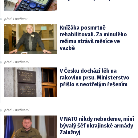
před 1 hodinou
Knížáka posmrtně
rehabilitovali. Za minulého
režimu strávil měsíce ve
vazbě
před 2 hodinami
V Česku dochází lék na
rakovinu prsu. Ministerstvo
přišlo s neotřelým řešením
před 3 hodinami
V NATO nikdy nebudeme, míní
bývalý šéf ukrajinské armády
Zalužnyj