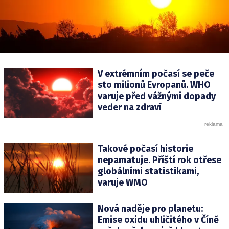
V extrémním počasí se peče
sto milionů Evropanů. WHO
varuje před vážnými dopady
veder na zdraví
Takové počasí historie
nepamatuje. Příští rok otřese
globálními statistikami,
varuje WMO
Nová naděje pro planetu:
Emise oxidu uhličitého v Číně