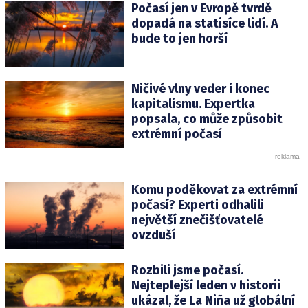
Počasí jen v Evropě tvrdě
dopadá na statisíce lidí. A
bude to jen horší
Ničivé vlny veder i konec
kapitalismu. Expertka
popsala, co může způsobit
extrémní počasí
Komu poděkovat za extrémní
počasí? Experti odhalili
největší znečišťovatelé
ovzduší
Rozbili jsme počasí.
Nejteplejší leden v historii
ukázal, že La Niña už globální