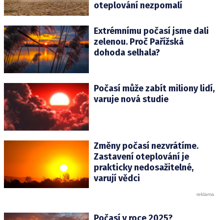
oteplování nezpomalí
Extrémnímu počasí jsme dali
zelenou. Proč Pařížská
dohoda selhala?
Počasí může zabít miliony lidí,
varuje nová studie
Změny počasí nezvrátíme.
Zastavení oteplování je
prakticky nedosažitelné,
varují vědci
Počasí v roce 2025?