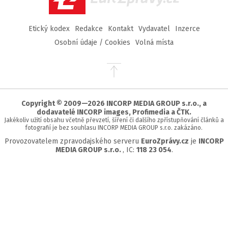
Etický kodex
Redakce
Kontakt
Vydavatel
Inzerce
Osobní údaje / Cookies
Volná místa
Přejít
na
začátek
stránky
Copyright © 2009—2026 INCORP MEDIA GROUP s.r.o., a
dodavatelé INCORP images, Profimedia a ČTK.
Jakékoliv užití obsahu včetně převzetí, šíření či dalšího zpřístupňování článků a
fotografií je bez souhlasu INCORP MEDIA GROUP s.r.o. zakázáno.
Provozovatelem zpravodajského serveru
EuroZprávy.cz
je
INCORP
MEDIA GROUP s.r.o.
, IC:
118 23 054
.