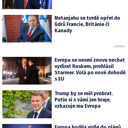
Netanjahu se tvrdě opřel do
lídrů Francie, Británie či
Kanady
Evropa se nesmí znovu nechat
vydírat Ruskem, prohlásil
Starmer. Volá po nové dohodě
s EU
Trump by se měl probrat.
Putin si s vámi jen hraje,
vzkazuje mu Evropa
Evropa hodila vidle do plánů