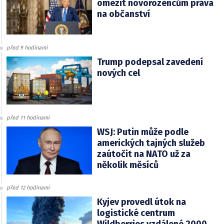
omezit novorozencům práva
na občanství
před 9 hodinami
Trump podepsal zavedení
nových cel
před 11 hodinami
WSJ: Putin může podle
amerických tajných služeb
zaútočit na NATO už za
několik měsíců
před 12 hodinami
Kyjev provedl útok na
logistické centrum