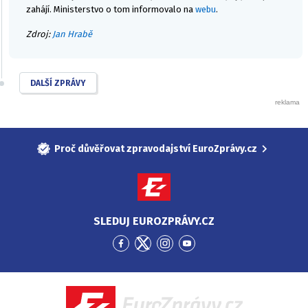
zahájí. Ministerstvo o tom informovalo na
webu
.
Zdroj:
Jan Hrabě
DALŠÍ ZPRÁVY
Proč důvěřovat zpravodajství EuroZprávy.cz
SLEDUJ EUROZPRÁVY.CZ
Přejít
Přejít
Přejít
Přejít
na
na
na
na
Facebook
Twitter
Instagram
YouTube
EuroZprávy.cz