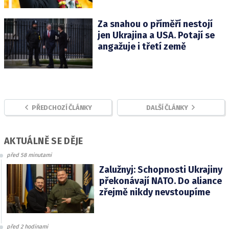
Za snahou o příměří nestojí
jen Ukrajina a USA. Potají se
angažuje i třetí země
PŘEDCHOZÍ ČLÁNKY
DALŠÍ ČLÁNKY
AKTUÁLNĚ SE DĚJE
před 58 minutami
Zalužnyj: Schopnosti Ukrajiny
překonávají NATO. Do aliance
zřejmě nikdy nevstoupíme
před 2 hodinami