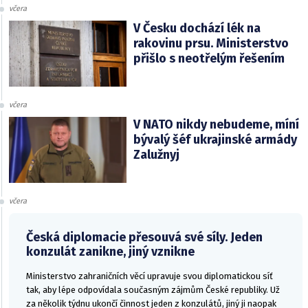
včera
V Česku dochází lék na
rakovinu prsu. Ministerstvo
přišlo s neotřelým řešením
včera
V NATO nikdy nebudeme, míní
bývalý šéf ukrajinské armády
Zalužnyj
včera
Česká diplomacie přesouvá své síly. Jeden
konzulát zanikne, jiný vznikne
Ministerstvo zahraničních věcí upravuje svou diplomatickou síť
tak, aby lépe odpovídala současným zájmům České republiky. Už
za několik týdnu ukončí činnost jeden z konzulátů, jiný ji naopak