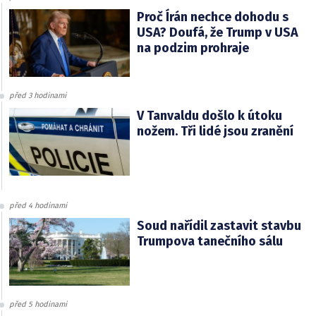
Proč Írán nechce dohodu s
USA? Doufá, že Trump v USA
na podzim prohraje
před 3 hodinami
V Tanvaldu došlo k útoku
nožem. Tři lidé jsou zranění
před 4 hodinami
Soud nařídil zastavit stavbu
Trumpova tanečního sálu
před 5 hodinami