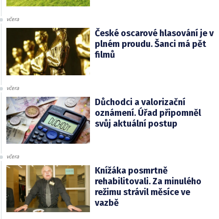
včera
České oscarové hlasování je v
plném proudu. Šanci má pět
filmů
včera
Důchodci a valorizační
oznámení. Úřad připomněl
svůj aktuální postup
včera
Knížáka posmrtně
rehabilitovali. Za minulého
režimu strávil měsíce ve
vazbě