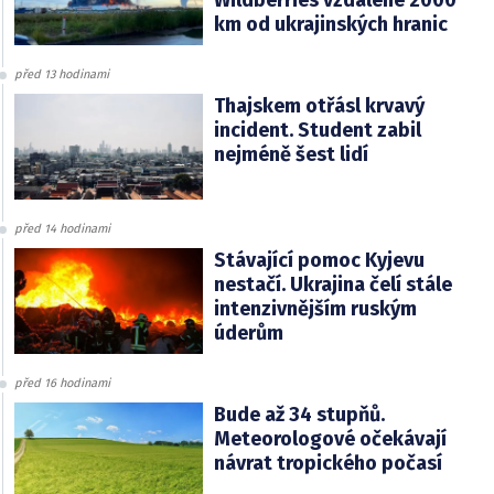
Wildberries vzdálené 2000
km od ukrajinských hranic
před 13 hodinami
Thajskem otřásl krvavý
incident. Student zabil
nejméně šest lidí
před 14 hodinami
Stávající pomoc Kyjevu
nestačí. Ukrajina čelí stále
intenzivnějším ruským
úderům
před 16 hodinami
Bude až 34 stupňů.
Meteorologové očekávají
návrat tropického počasí