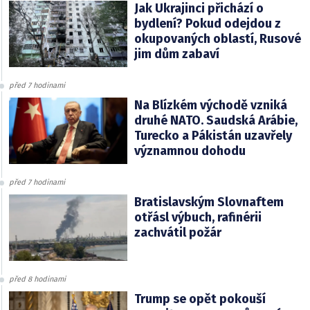
Jak Ukrajinci přichází o
bydlení? Pokud odejdou z
okupovaných oblastí, Rusové
jim dům zabaví
před 7 hodinami
Na Blízkém východě vzniká
druhé NATO. Saudská Arábie,
Turecko a Pákistán uzavřely
významnou dohodu
před 7 hodinami
Bratislavským Slovnaftem
otřásl výbuch, rafinérii
zachvátil požár
před 8 hodinami
Trump se opět pokouší