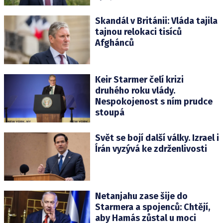
Skandál v Británii: Vláda tajila
tajnou relokaci tisíců
Afghánců
Keir Starmer čelí krizi
druhého roku vlády.
Nespokojenost s ním prudce
stoupá
Svět se bojí další války. Izrael i
Írán vyzývá ke zdrženlivosti
Netanjahu zase šije do
Starmera a spojenců: Chtějí,
aby Hamás zůstal u moci