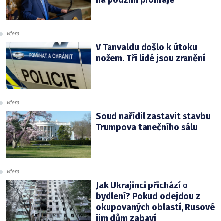
na podzim prohraje
včera
V Tanvaldu došlo k útoku
nožem. Tři lidé jsou zranění
včera
Soud nařídil zastavit stavbu
Trumpova tanečního sálu
včera
Jak Ukrajinci přichází o
bydlení? Pokud odejdou z
okupovaných oblastí, Rusové
jim dům zabaví