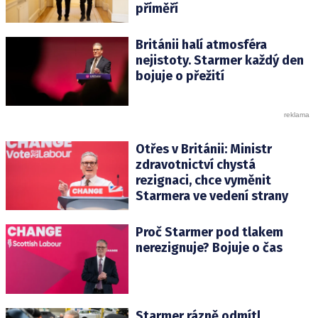
příměří
Británii halí atmosféra
nejistoty. Starmer každý den
bojuje o přežití
Otřes v Británii: Ministr
zdravotnictví chystá
rezignaci, chce vyměnit
Starmera ve vedení strany
Proč Starmer pod tlakem
nerezignuje? Bojuje o čas
Starmer rázně odmítl