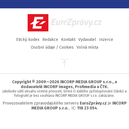
na
na
na
na
Facebook
Twitter
Instagram
YouTube
EuroZprávy.cz
Etický kodex
Redakce
Kontakt
Vydavatel
Inzerce
Osobní údaje / Cookies
Volná místa
Přejít
na
začátek
stránky
Copyright © 2009—2026 INCORP MEDIA GROUP s.r.o., a
dodavatelé INCORP images, Profimedia a ČTK.
Jakékoliv užití obsahu včetně převzetí, šíření či dalšího zpřístupňování článků a
fotografií je bez souhlasu INCORP MEDIA GROUP s.r.o. zakázáno.
Provozovatelem zpravodajského serveru
EuroZprávy.cz
je
INCORP
MEDIA GROUP s.r.o.
, IC:
118 23 054
.