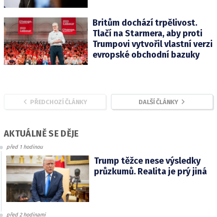
Britům dochází trpělivost.
Tlačí na Starmera, aby proti
Trumpovi vytvořil vlastní verzi
evropské obchodní bazuky
PŘEDCHOZÍ ČLÁNKY
DALŠÍ ČLÁNKY
AKTUÁLNĚ SE DĚJE
před 1 hodinou
Trump těžce nese výsledky
průzkumů. Realita je prý jiná
před 2 hodinami