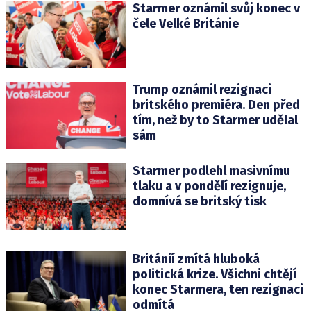
Starmer oznámil svůj konec v
čele Velké Británie
Trump oznámil rezignaci
britského premiéra. Den před
tím, než by to Starmer udělal
sám
Starmer podlehl masivnímu
tlaku a v pondělí rezignuje,
domnívá se britský tisk
Británií zmítá hluboká
politická krize. Všichni chtějí
konec Starmera, ten rezignaci
odmítá