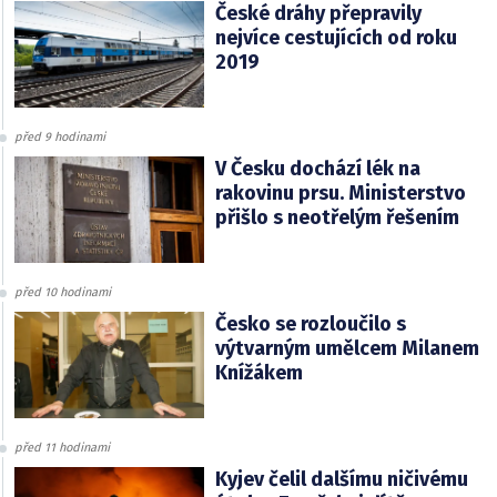
České dráhy přepravily
nejvíce cestujících od roku
2019
před 9 hodinami
V Česku dochází lék na
rakovinu prsu. Ministerstvo
přišlo s neotřelým řešením
před 10 hodinami
Česko se rozloučilo s
výtvarným umělcem Milanem
Knížákem
před 11 hodinami
Kyjev čelil dalšímu ničivému