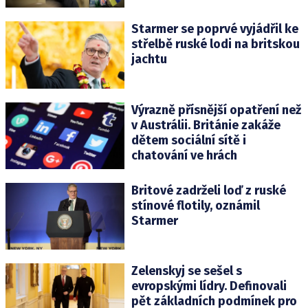
Starmer se poprvé vyjádřil ke
střelbě ruské lodi na britskou
jachtu
Výrazně přísnější opatření než
v Austrálii. Británie zakáže
dětem sociální sítě i
chatování ve hrách
Britové zadrželi loď z ruské
stínové flotily, oznámil
Starmer
Zelenskyj se sešel s
evropskými lídry. Definovali
pět základních podmínek pro