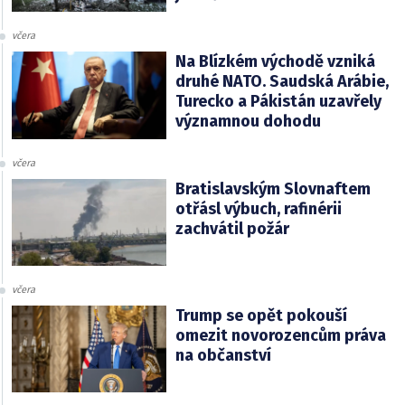
včera
Na Blízkém východě vzniká
druhé NATO. Saudská Arábie,
Turecko a Pákistán uzavřely
významnou dohodu
včera
Bratislavským Slovnaftem
otřásl výbuch, rafinérii
zachvátil požár
včera
Trump se opět pokouší
omezit novorozencům práva
na občanství