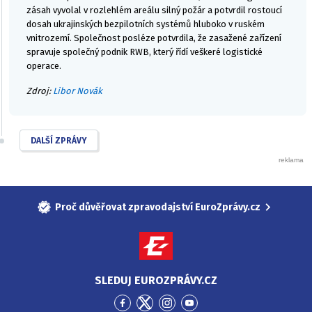
zásah vyvolal v rozlehlém areálu silný požár a potvrdil rostoucí
dosah ukrajinských bezpilotních systémů hluboko v ruském
vnitrozemí. Společnost posléze potvrdila, že zasažené zařízení
spravuje společný podnik RWB, který řídí veškeré logistické
operace.
Zdroj:
Libor Novák
DALŠÍ ZPRÁVY
Proč důvěřovat zpravodajství EuroZprávy.cz
SLEDUJ EUROZPRÁVY.CZ
Přejít
Přejít
Přejít
Přejít