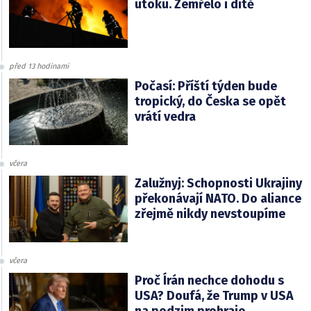
útoku. Zemřelo i dítě
před 13 hodinami
Počasí: Příští týden bude
tropický, do Česka se opět
vrátí vedra
včera
Zalužnyj: Schopnosti Ukrajiny
překonávají NATO. Do aliance
zřejmě nikdy nevstoupíme
včera
Proč Írán nechce dohodu s
USA? Doufá, že Trump v USA