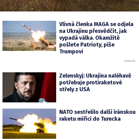
Vlivná členka MAGA se odjela
na Ukrajinu přesvědčit, jak
vypadá válka. Okamžitě
pošlete Patrioty, píše
Trumpovi
Zelenskyj: Ukrajina naléhavě
potřebuje protiraketové
střely z USA
NATO sestřelilo další íránskou
raketu mířící do Turecka