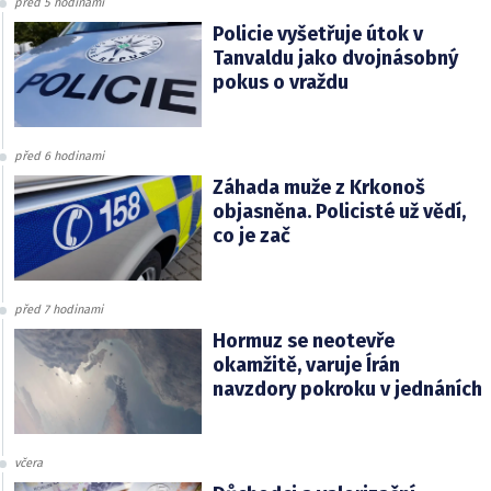
před 5 hodinami
Policie vyšetřuje útok v
Tanvaldu jako dvojnásobný
pokus o vraždu
před 6 hodinami
Záhada muže z Krkonoš
objasněna. Policisté už vědí,
co je zač
před 7 hodinami
Hormuz se neotevře
okamžitě, varuje Írán
navzdory pokroku v jednáních
včera