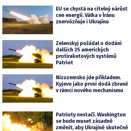
EU se chystá na citelný nárůst
cen energií. Válka v Íránu
znervózňuje i Ukrajinu
Zelenskyj požádal o dodání
dalších 25 amerických
protiraketových systémů
Patriot
Nizozemsko jde příkladem.
Kyjevu jako první dodá zbraně
v rámci nového mechanismu
Patrioty nestačí. Washington
se bude muset zásadně
změnit, aby Ukrajině skutečně