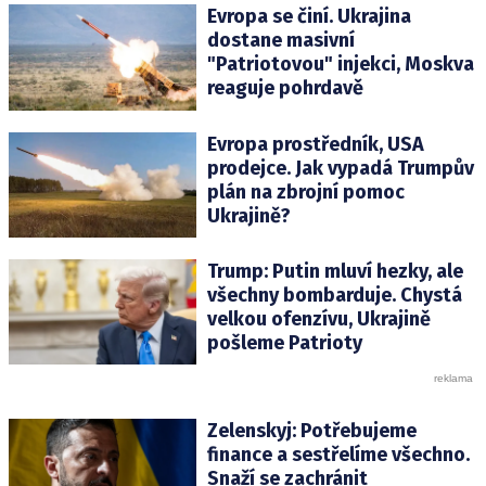
Evropa se činí. Ukrajina
dostane masivní
"Patriotovou" injekci, Moskva
reaguje pohrdavě
Evropa prostředník, USA
prodejce. Jak vypadá Trumpův
plán na zbrojní pomoc
Ukrajině?
Trump: Putin mluví hezky, ale
všechny bombarduje. Chystá
velkou ofenzívu, Ukrajině
pošleme Patrioty
Zelenskyj: Potřebujeme
finance a sestřelíme všechno.
Snaží se zachránit