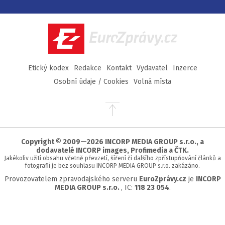
na
na
na
na
Facebook
Twitter
Instagram
YouTube
EuroZprávy.cz
Etický kodex
Redakce
Kontakt
Vydavatel
Inzerce
Osobní údaje / Cookies
Volná místa
Přejít
na
začátek
stránky
Copyright © 2009—2026 INCORP MEDIA GROUP s.r.o., a
dodavatelé INCORP images, Profimedia a ČTK.
Jakékoliv užití obsahu včetně převzetí, šíření či dalšího zpřístupňování článků a
fotografií je bez souhlasu INCORP MEDIA GROUP s.r.o. zakázáno.
Provozovatelem zpravodajského serveru
EuroZprávy.cz
je
INCORP
MEDIA GROUP s.r.o.
, IC:
118 23 054
.