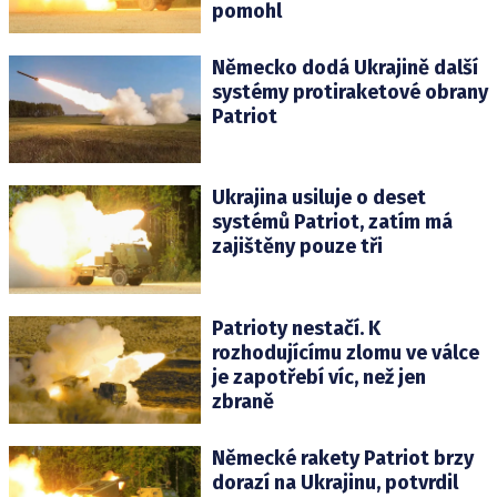
pomohl
Německo dodá Ukrajině další
systémy protiraketové obrany
Patriot
Ukrajina usiluje o deset
systémů Patriot, zatím má
zajištěny pouze tři
Patrioty nestačí. K
rozhodujícímu zlomu ve válce
je zapotřebí víc, než jen
zbraně
Německé rakety Patriot brzy
dorazí na Ukrajinu, potvrdil