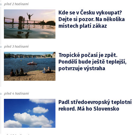
před 2 hodinami
Kde se v Česku vykoupat?
Dejte si pozor. Na několika
místech platí zákaz
před 3 hodinami
Tropické počasí je zpět.
Pondělí bude ještě teplejší,
potvrzuje výstraha
před 4 hodinami
Padl středoevropský teplotní
rekord. Má ho Slovensko