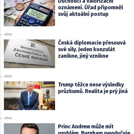
Důchodci a valorizační
oznámení. Úřad připomněl
svůj aktuální postup
včera
Česká diplomacie přesouvá
své síly. Jeden konzulát
zanikne, jiný vznikne
včera
Trump těžce nese výsledky
průzkumů. Realita je prý jiná
včera
Princ Andrew může mít
problém. Burnham nevylučuje