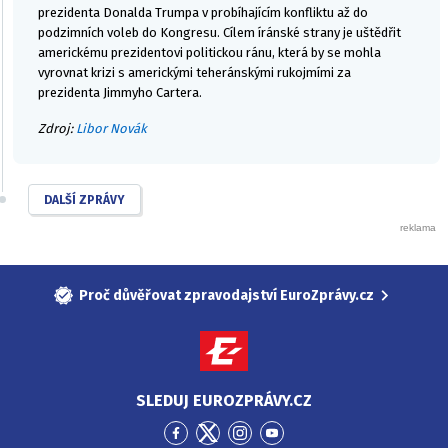
prezidenta Donalda Trumpa v probíhajícím konfliktu až do
podzimních voleb do Kongresu. Cílem íránské strany je uštědřit
americkému prezidentovi politickou ránu, která by se mohla
vyrovnat krizi s americkými teheránskými rukojmími za
prezidenta Jimmyho Cartera.
Zdroj:
Libor Novák
DALŠÍ ZPRÁVY
Proč důvěřovat zpravodajství EuroZprávy.cz
SLEDUJ EUROZPRÁVY.CZ
Přejít
Přejít
Přejít
Přejít