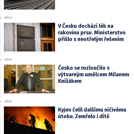
včera
V Česku dochází lék na
rakovinu prsu. Ministerstvo
přišlo s neotřelým řešením
včera
Česko se rozloučilo s
výtvarným umělcem Milanem
Knížákem
včera
Kyjev čelil dalšímu ničivému
útoku. Zemřelo i dítě