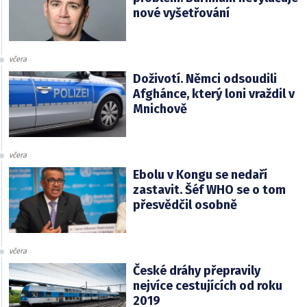
nové vyšetřování
včera
Doživotí. Němci odsoudili
Afghánce, který loni vraždil v
Mnichově
včera
Ebolu v Kongu se nedaří
zastavit. Šéf WHO se o tom
přesvědčil osobně
včera
České dráhy přepravily
nejvíce cestujících od roku
2019