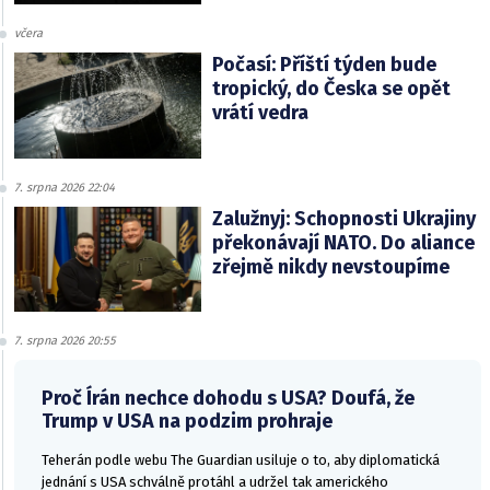
včera
Počasí: Příští týden bude
tropický, do Česka se opět
vrátí vedra
7. srpna 2026 22:04
Zalužnyj: Schopnosti Ukrajiny
překonávají NATO. Do aliance
zřejmě nikdy nevstoupíme
7. srpna 2026 20:55
Proč Írán nechce dohodu s USA? Doufá, že
Trump v USA na podzim prohraje
Teherán podle webu The Guardian usiluje o to, aby diplomatická
jednání s USA schválně protáhl a udržel tak amerického