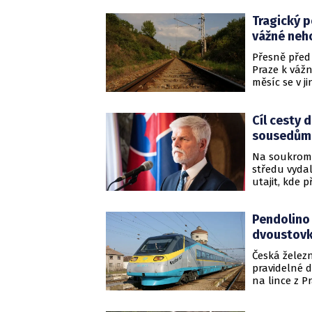
Tragický p
vážné neh
Přesně před 
Praze k vážn
měsíc se v j
byly také tra
Cíl cesty 
sousedům
Na soukromo
středu vydal
utajit, kde 
dopravce, je
Pendolino 
dvoustov
Česká železn
pravidelné 
na lince z P
km/h. Cestu
čase 95 minu