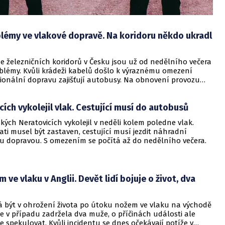
blémy ve vlakové dopravě. Na koridoru někdo ukradl
e železničních koridorů v Česku jsou už od nedělního večera
blémy. Kvůli krádeži kabelů došlo k výraznému omezení
gionální dopravu zajišťují autobusy. Na obnovení provozu
va železnic.
cích vykolejil vlak. Cestující musí do autobusů
kých Neratovicích vykolejil v neděli kolem poledne vlak.
ati musel být zastaven, cestující musí jezdit náhradní
 dopravou. S omezením se počítá až do nedělního večera.
 ve vlaku v Anglii. Devět lidí bojuje o život, dva
má být v ohrožení života po útoku nožem ve vlaku na východě
cie v případu zadržela dva muže, o příčinách události ale
 spekulovat. Kvůli incidentu se dnes očekávají potíže v