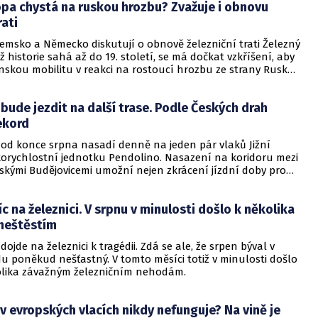
opa chystá na ruskou hrozbu? Zvažuje i obnovu
osahuje své maximální rychlosti díky technologii naklápění
 úsecích jižního koridoru, mezi Voticemi a Sudoměřicemi a
rati
 a Soběslaví.
zemsko a Německo diskutují o obnově železniční trati Železný
jíž historie sahá až do 19. století, se má dočkat vzkříšení, aby
enskou mobilitu v reakci na rostoucí hrozbu ze strany Ruska.
spojovala belgický přístav Antverpy s německou průmyslovou
ří a během druhé světové války a po ní hrála klíčovou roli
bude jezdit na další trase. Podle Českých drah
ké síly.
ekord
 od konce srpna nasadí denně na jeden pár vlaků Jižní
korychlostní jednotku Pendolino. Nasazení na koridoru mezi
skými Budějovicemi umožní nejen zkrácení jízdní doby pro
z jihočeské metropole, ale také bude znamenat pokoření
 maximálního rychlostního limitu na tuzemské železnici v
c na železnici. V srpnu v minulosti došlo k několika
delného vlakového provozu. Na modernizovaných traťových
otiž počítá s tím, že Pendolino pojede rychleji než 160 km/h,
neštěstím
vadní traťové maximum v České republice.
dojde na železnici k tragédii. Zdá se ale, že srpen býval v
u poněkud nešťastný. V tomto měsíci totiž v minulosti došlo
lika závažným železničním nehodám.
 v evropských vlacích nikdy nefunguje? Na vině je