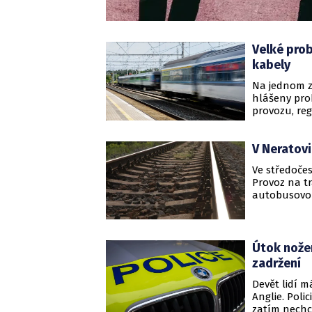
Velké pro
kabely
Na jednom z
hlášeny pro
provozu, re
pracuje Sprá
V Neratovi
Ve středočes
Provoz na tr
autobusovou
Útok nožem
zadržení
Devět lidí 
Anglie. Poli
zatím nechce