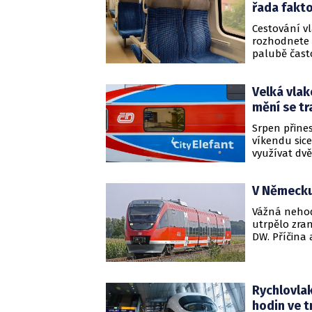
řada fakt
Cestování v
rozhodnete 
palubě často
problémy, kd
streamování 
Velká vlak
často propag
trpělivosti n
mění se tr
Srpen přines
víkendu sic
využívat dvě
změnám v tr
V Německu 
Vážná nehoda
utrpělo zra
DW. Příčina
Rychlovlak 
hodin ve 