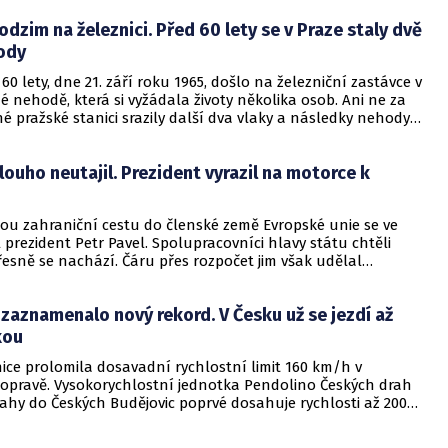
odzim na železnici. Před 60 lety se v Praze staly dvě
ody
60 lety, dne 21. září roku 1965, došlo na železniční zastávce v
é nehodě, která si vyžádala životy několika osob. Ani ne za
iné pražské stanici srazily další dva vlaky a následky nehody
gické.
dlouho neutajil. Prezident vyrazil na motorce k
u zahraniční cestu do členské země Evropské unie se ve
 prezident Petr Pavel. Spolupracovníci hlavy státu chtěli
přesně se nachází. Čáru přes rozpočet jim však udělal
hož služby prezident využil.
zaznamenalo nový rekord. V Česku už se jezdí až
kou
ice prolomila dosavadní rychlostní limit 160 km/h v
dopravě. Vysokorychlostní jednotka Pendolino Českých drah
rahy do Českých Budějovic poprvé dosahuje rychlosti až 200
jící se tak dostanou do jihočeské metropole v rekordním
t, v opačném směru bude vlak ještě o pět minut rychlejší.