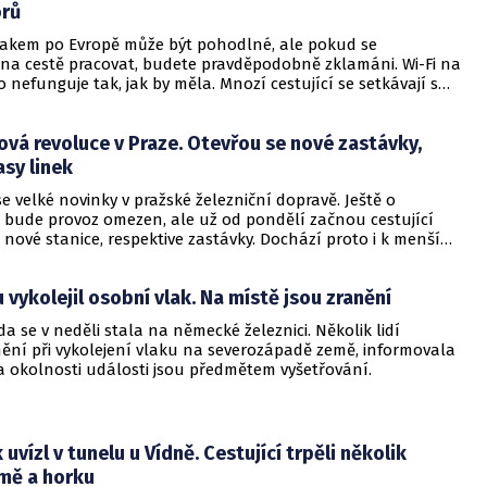
orů
lakem po Evropě může být pohodlné, ale pokud se
na cestě pracovat, budete pravděpodobně zklamáni. Wi-Fi na
 nefunguje tak, jak by měla. Mnozí cestující se setkávají s
y se e-maily neodesílají, stránky se nenačítají a
videí je prakticky nemožné. Přestože železniční společnosti
ová revoluce v Praze. Otevřou se nové zastávky,
ují Wi-Fi jako výhodu, pro mnohé je to spíše zkouška
ež produktivity.
asy linek
e velké novinky v pražské železniční dopravě. Ještě o
e bude provoz omezen, ale už od pondělí začnou cestující
 nové stanice, respektive zastávky. Dochází proto i k menším
asování některých linek.
vykolejil osobní vlak. Na místě jsou zranění
 se v neděli stala na německé železnici. Několik lidí
nění při vykolejení vlaku na severozápadě země, informovala
 a okolnosti události jsou předmětem vyšetřování.
uvízl v tunelu u Vídně. Cestující trpěli několik
tmě a horku