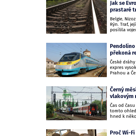
Jak se Evr
Pendolino d
vozů na dvou
prastaré t
mezi Doubím
Belgie, Nizo
Rýn. Trať, je
posílila voj
Tato trasa 
oblastí Porú
Pendolino 
pro spojenec
překoná r
České dráhy
expres vyso
Prahou a Če
cesty do a 
dosavadního
Černý měsí
rámci pravi
úsecích se t
vlakovým 
což je dosa
Čas od času 
tomto ohled
hned k něko
Proč Wi-Fi