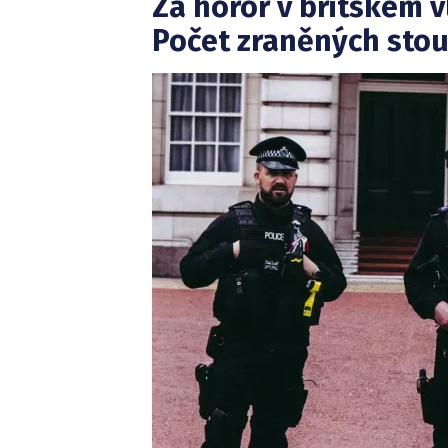
Za horor v britském 
Počet zraněných stou