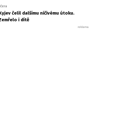
včera
Kyjev čelil dalšímu ničivému útoku.
Zemřelo i dítě