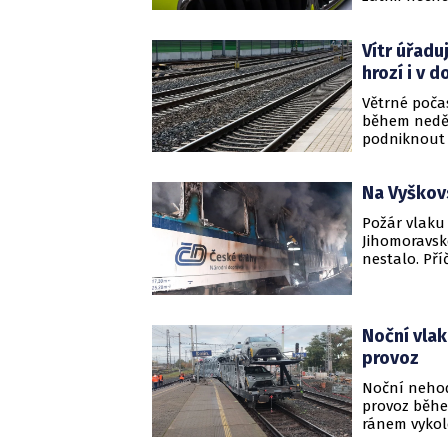
britské žele
Vítr úřadu
hrozí i v 
Větrné počas
během neděle
podniknout h
do 19:00.
Na Vyškovs
Požár vlaku 
Jihomoravské
nestalo. Pří
Noční vlak
provoz
Noční nehod
provoz běhe
ránem vykole