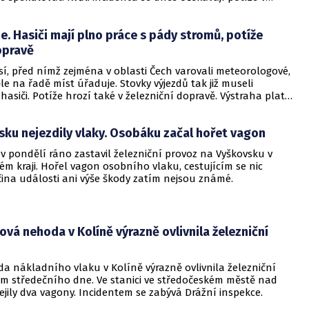
zniční dopravě.
je. Hasiči mají plno práce s pády stromů, potíže
dopravě
í, před nímž zejména v oblasti Čech varovali meteorologové,
 na řadě míst úřaduje. Stovky výjezdů tak již museli
asiči. Potíže hrozí také v železniční dopravě. Výstraha platí
ku nejezdily vlaky. Osobáku začal hořet vagon
v pondělí ráno zastavil železniční provoz na Vyškovsku v
m kraji. Hořel vagon osobního vlaku, cestujícím se nic
čina události ani výše škody zatím nejsou známé.
ová nehoda v Kolíně výrazně ovlivnila železniční
a nákladního vlaku v Kolíně výrazně ovlivnila železniční
m středečního dne. Ve stanici ve středočeském městě nad
jily dva vagony. Incidentem se zabývá Drážní inspekce.