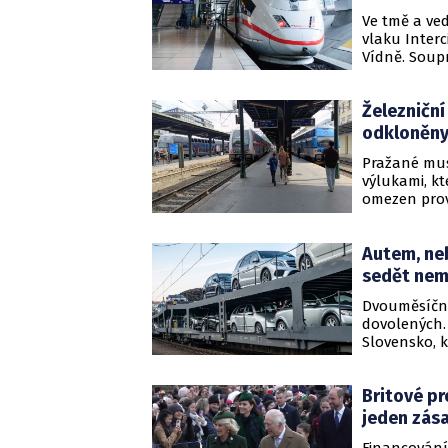
Ve tmě a ved
vlaku Inter
Vídně. Soupr
Železniční
odkloněny
Pražané mus
výlukami, kt
omezen prov
hlavního ná
Autem, neb
sedět nem
Dvouměsíční
dovolených.
Slovensko, k
nejspíš ani 
kdokoliv se
Britové pr
jeden zása