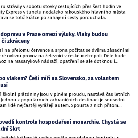
ru strávily v sobotu stovky cestujících přes šest hodin ve
city Express v tunelu nedaleko rakouského hlavního města
ava se totiž krátce po zahájení cesty porouchala.
 dopravu v Praze omezí výluky. Vlaky budou
 či zkráceny
í na přelomu července a srpna počítat se dvěma zásadními
eré ovlivní provoz na železnici v české metropoli. Déle bude
oz na Masarykově nádraží, opatření se ale dotknou i
draží.
o vlakem? Češi míří na Slovensko, za volantem
usí
 školní prázdniny jsou v plném proudu, nastává čas letních
 Jednou z populárních zahraničních destinací je sousední
am lidé nejčastěji vyrážejí autem. Spousta z nich přitom
neví, že autem se k Jadranu mohou dostat i bez toho, aniž by
děl za volantem.
ovedli kontrolu hospodaření monarchie. Chystá se
dní škrt