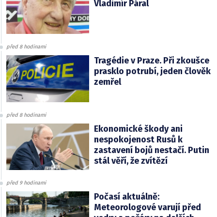
Vladimír Páral
před 8 hodinami
Tragédie v Praze. Při zkoušce
prasklo potrubí, jeden člověk
zemřel
před 8 hodinami
Ekonomické škody ani
nespokojenost Rusů k
zastavení bojů nestačí. Putin
stál věří, že zvítězí
před 9 hodinami
Počasí aktuálně:
Meteorologové varují před