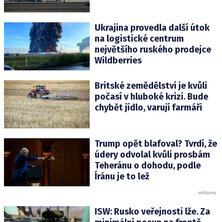
Ukrajina provedla další útok
na logistické centrum
největšího ruského prodejce
Wildberries
Britské zemědělství je kvůli
počasí v hluboké krizi. Bude
chybět jídlo, varují farmáři
Trump opět blafoval? Tvrdí, že
údery odvolal kvůli prosbám
Teheránu o dohodu, podle
Íránu je to lež
ISW: Rusko veřejnosti lže. Za