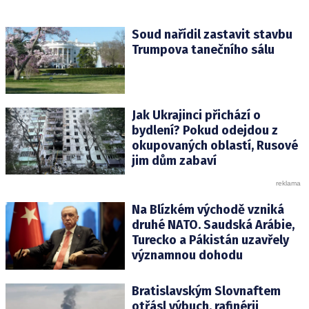
Související
Soud nařídil zastavit stavbu
Trumpova tanečního sálu
články:
Jak Ukrajinci přichází o
bydlení? Pokud odejdou z
okupovaných oblastí, Rusové
jim dům zabaví
Na Blízkém východě vzniká
druhé NATO. Saudská Arábie,
Turecko a Pákistán uzavřely
významnou dohodu
Bratislavským Slovnaftem
otřásl výbuch, rafinérii