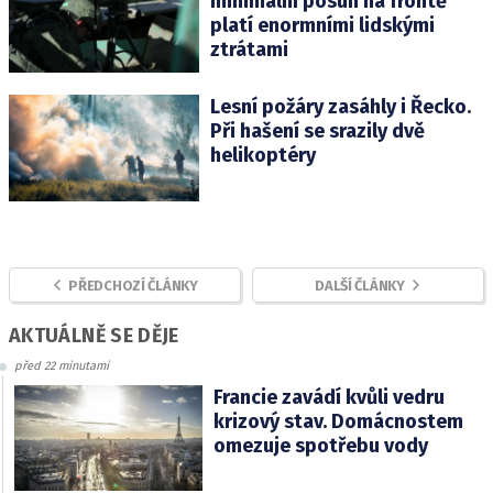
minimální posun na frontě
platí enormními lidskými
ztrátami
Lesní požáry zasáhly i Řecko.
Při hašení se srazily dvě
helikoptéry
PŘEDCHOZÍ ČLÁNKY
DALŠÍ ČLÁNKY
AKTUÁLNĚ SE DĚJE
před 22 minutami
Francie zavádí kvůli vedru
krizový stav. Domácnostem
omezuje spotřebu vody