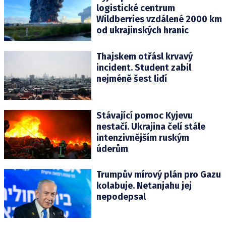
logistické centrum
Wildberries vzdálené 2000 km
od ukrajinských hranic
Thajskem otřásl krvavý
incident. Student zabil
nejméně šest lidí
Stávající pomoc Kyjevu
nestačí. Ukrajina čelí stále
intenzivnějším ruským
úderům
Trumpův mírový plán pro Gazu
kolabuje. Netanjahu jej
nepodepsal