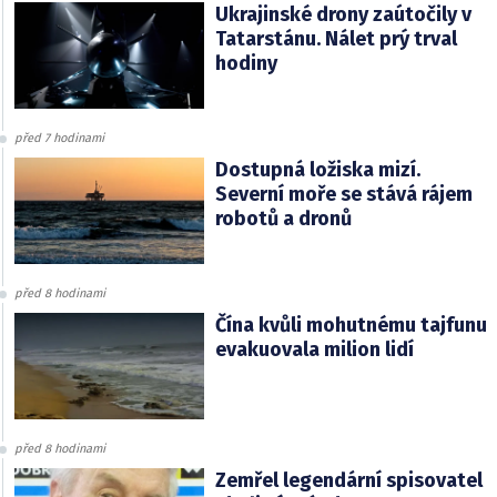
Ukrajinské drony zaútočily v
Tatarstánu. Nálet prý trval
hodiny
před 7 hodinami
Dostupná ložiska mizí.
Severní moře se stává rájem
robotů a dronů
před 8 hodinami
Čína kvůli mohutnému tajfunu
evakuovala milion lidí
před 8 hodinami
Zemřel legendární spisovatel