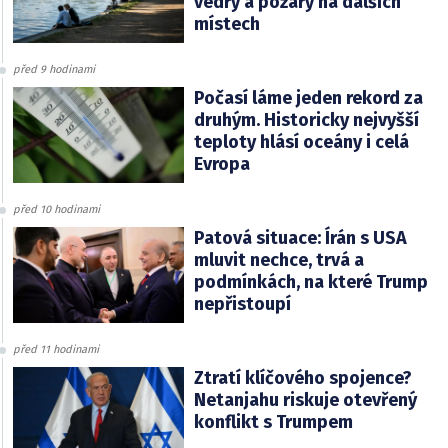
vedry a požáry na dalších
místech
před 9 hodinami
Počasí láme jeden rekord za
druhým. Historicky nejvyšší
teploty hlásí oceány i celá
Evropa
před 10 hodinami
Patová situace: Írán s USA
mluvit nechce, trvá a
podmínkách, na které Trump
nepřistoupí
před 11 hodinami
Ztratí klíčového spojence?
Netanjahu riskuje otevřený
konflikt s Trumpem