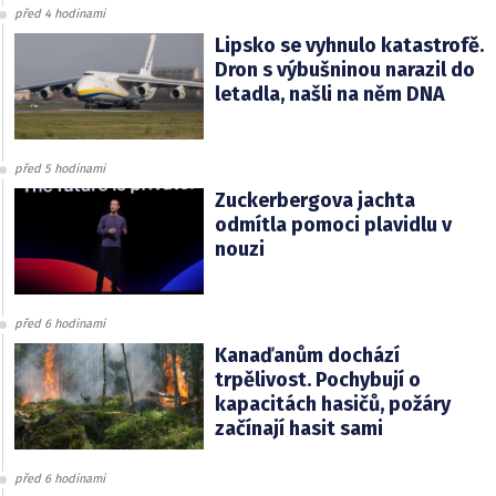
před 4 hodinami
Lipsko se vyhnulo katastrofě.
Dron s výbušninou narazil do
letadla, našli na něm DNA
před 5 hodinami
Zuckerbergova jachta
odmítla pomoci plavidlu v
nouzi
před 6 hodinami
Kanaďanům dochází
trpělivost. Pochybují o
kapacitách hasičů, požáry
začínají hasit sami
před 6 hodinami