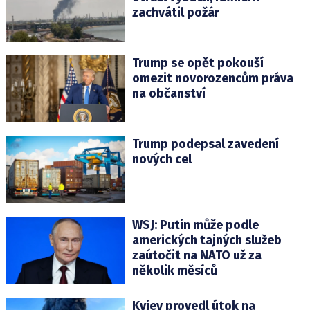
zachvátil požár
Trump se opět pokouší
omezit novorozencům práva
na občanství
Trump podepsal zavedení
nových cel
WSJ: Putin může podle
amerických tajných služeb
zaútočit na NATO už za
několik měsíců
Kyjev provedl útok na