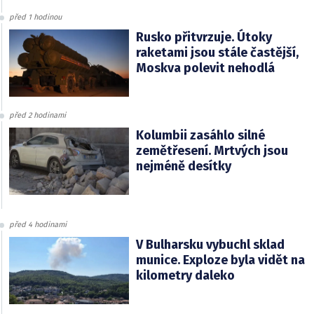
před 1 hodinou
Rusko přitvrzuje. Útoky
raketami jsou stále častější,
Moskva polevit nehodlá
před 2 hodinami
Kolumbii zasáhlo silné
zemětřesení. Mrtvých jsou
nejméně desítky
před 4 hodinami
V Bulharsku vybuchl sklad
munice. Exploze byla vidět na
kilometry daleko