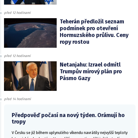
před 12 hodinami
Teherán předložil seznam
podmínek pro otevření
Hormuzského průlivu. Ceny
ropy rostou
před 12 hodinami
Netanjahu: Izrael odmítl
Trumpův mírový plán pro
Pásmo Gazy
před 14 hodinami
Předpověď počasí na nový týden. Orámují ho
tropy
V Česku se již během uplynulého víkendu navrátily nejvyšší teploty