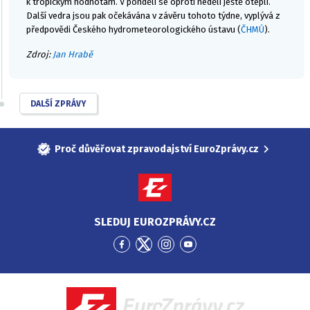
k tropickým hodnotám. V pondělí se oproti neděli ještě oteplí.
Další vedra jsou pak očekávána v závěru tohoto týdne, vyplývá z
předpovědi Českého hydrometeorologického ústavu (
ČHMÚ
).
Zdroj:
Jan Hrabě
DALŠÍ ZPRÁVY
Proč důvěřovat zpravodajství EuroZprávy.cz
SLEDUJ EUROZPRÁVY.CZ
Přejít
Přejít
Přejít
Přejít
na
na
na
na
Facebook
Twitter
Instagram
YouTube
EuroZprávy.cz