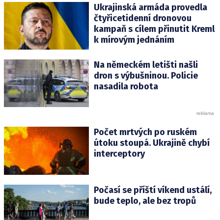
Ukrajinská armáda provedla
čtyřicetidenní dronovou
kampaň s cílem přinutit Kreml
k mírovým jednáním
Na německém letišti našli
dron s výbušninou. Policie
nasadila robota
Počet mrtvých po ruském
útoku stoupá. Ukrajině chybí
interceptory
Počasí se příští víkend ustálí,
bude teplo, ale bez tropů