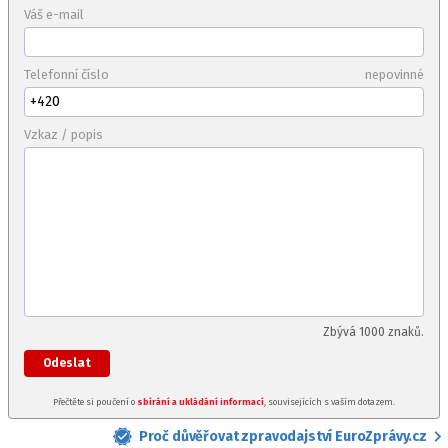
Váš e-mail
Telefonní číslo
nepovinné
Vzkaz / popis
Zbývá
1000
znaků
.
Odeslat
Přečtěte si poučení o
sbírání a ukládání informací
, souvisejících s vaším dotazem.
Proč důvěřovat zpravodajství EuroZprávy.cz