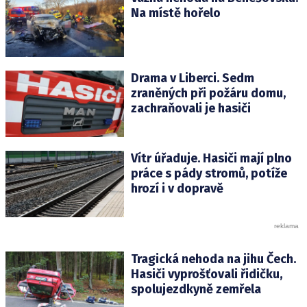
Na místě hořelo
Drama v Liberci. Sedm
zraněných při požáru domu,
zachraňovali je hasiči
Vítr úřaduje. Hasiči mají plno
práce s pády stromů, potíže
hrozí i v dopravě
Tragická nehoda na jihu Čech.
Hasiči vyprošťovali řidičku,
spolujezdkyně zemřela