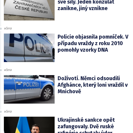
své síly. Jeden konzulát
zanikne, jiný vznikne
včera
Policie objasnila pomníček. V
případu vraždy z roku 2010
pomohly vzorky DNA
včera
Doživotí. Němci odsoudili
Afghánce, který loni vraždil v
Mnichově
včera
Ukrajinské sankce opět
zafungovaly. Dvě ruské