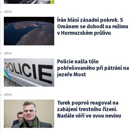
včera
Írán hlásí zásadní pokrok. S
Ománem se dohodl na režimu
v Hormuzském průlivu
včera
Policie našla tělo
pohřešovaného při pátrání na
jezeře Most
včera
Turek poprvé reagoval na
zahájení trestního řízení.
Nadále věří ve svou nevinu