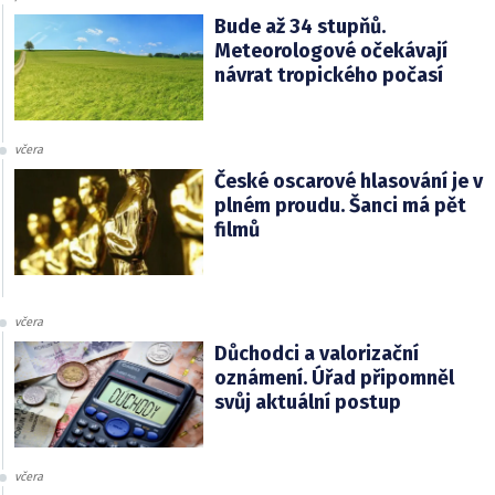
Bude až 34 stupňů.
Meteorologové očekávají
návrat tropického počasí
včera
České oscarové hlasování je v
plném proudu. Šanci má pět
filmů
včera
Důchodci a valorizační
oznámení. Úřad připomněl
svůj aktuální postup
včera