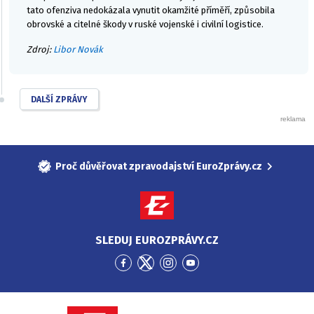
tato ofenziva nedokázala vynutit okamžité příměří, způsobila
obrovské a citelné škody v ruské vojenské i civilní logistice.
Zdroj:
Libor Novák
DALŠÍ ZPRÁVY
Proč důvěřovat zpravodajství EuroZprávy.cz
SLEDUJ EUROZPRÁVY.CZ
Přejít
Přejít
Přejít
Přejít
na
na
na
na
Facebook
Twitter
Instagram
YouTube