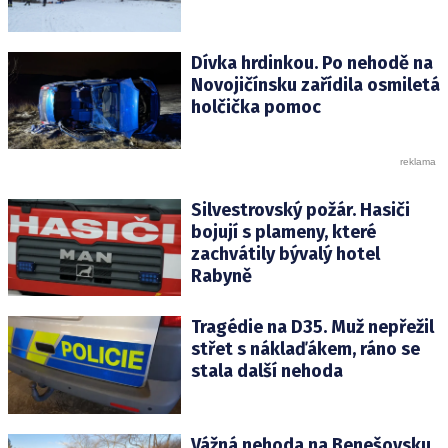
Dívka hrdinkou. Po nehodě na
Novojičínsku zařídila osmiletá
holčička pomoc
Silvestrovský požár. Hasiči
bojují s plameny, které
zachvátily bývalý hotel
Rabyně
Tragédie na D35. Muž nepřežil
střet s náklaďákem, ráno se
stala další nehoda
Vážná nehoda na Benešovsku.