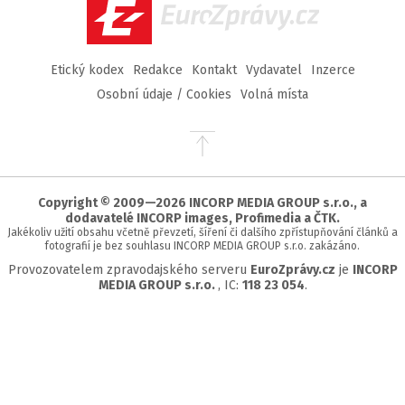
EuroZprávy.cz
Etický kodex
Redakce
Kontakt
Vydavatel
Inzerce
Osobní údaje / Cookies
Volná místa
Přejít
na
začátek
stránky
Copyright © 2009—2026 INCORP MEDIA GROUP s.r.o., a
dodavatelé INCORP images, Profimedia a ČTK.
Jakékoliv užití obsahu včetně převzetí, šíření či dalšího zpřístupňování článků a
fotografií je bez souhlasu INCORP MEDIA GROUP s.r.o. zakázáno.
Provozovatelem zpravodajského serveru
EuroZprávy.cz
je
INCORP
MEDIA GROUP s.r.o.
, IC:
118 23 054
.