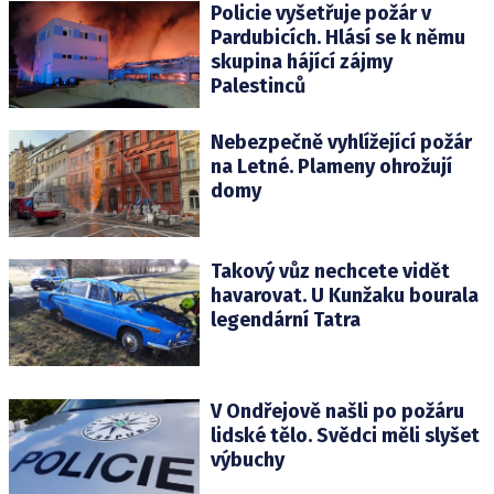
Policie vyšetřuje požár v
Pardubicích. Hlásí se k němu
skupina hájící zájmy
Palestinců
Nebezpečně vyhlížející požár
na Letné. Plameny ohrožují
domy
Takový vůz nechcete vidět
havarovat. U Kunžaku bourala
legendární Tatra
V Ondřejově našli po požáru
lidské tělo. Svědci měli slyšet
výbuchy