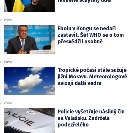
rafinérie schytaly úder
včera
Ebolu v Kongu se nedaří
zastavit. Šéf WHO se o tom
přesvědčil osobně
včera
Tropické počasí stále sužuje
jižní Moravu. Meteorologové
avizují další vedra
včera
Policie vyšetřuje násilný čin
na Valašsku. Zadržela
podezřelého