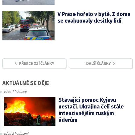
V Praze hořelo v bytě. Z domu
se evakuovaly desítky lidí
PŘEDCHOZÍ ČLÁNKY
DALŠÍ ČLÁNKY
AKTUÁLNĚ SE DĚJE
před 1 hodinou
Stávající pomoc Kyjevu
nestačí. Ukrajina čelí stále
intenzivnějším ruským
úderům
před 2 hodinami