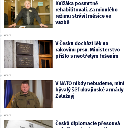
Knížáka posmrtně
rehabilitovali. Za minulého
režimu strávil měsíce ve
vazbě
včera
V Česku dochází lék na
rakovinu prsu. Ministerstvo
přišlo s neotřelým řešením
včera
V NATO nikdy nebudeme, míní
bývalý šéf ukrajinské armády
Zalužnyj
včera
Česká diplomacie přesouvá