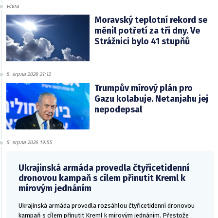
včera
Moravský teplotní rekord se
měnil potřetí za tři dny. Ve
Strážnici bylo 41 stupňů
5. srpna 2026 21:12
Trumpův mírový plán pro
Gazu kolabuje. Netanjahu jej
nepodepsal
5. srpna 2026 19:55
Ukrajinská armáda provedla čtyřicetidenní
dronovou kampaň s cílem přinutit Kreml k
mírovým jednáním
Ukrajinská armáda provedla rozsáhlou čtyřicetidenní dronovou
kampaň s cílem přinutit Kreml k mírovým jednáním. Přestože