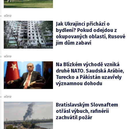
včera
Jak Ukrajinci přichází o
bydlení? Pokud odejdou z
okupovaných oblastí, Rusové
jim dům zabaví
včera
Na Blízkém východě vzniká
druhé NATO. Saudská Arábie,
Turecko a Pákistán uzavřely
významnou dohodu
včera
Bratislavským Slovnaftem
otřásl výbuch, rafinérii
zachvátil požár