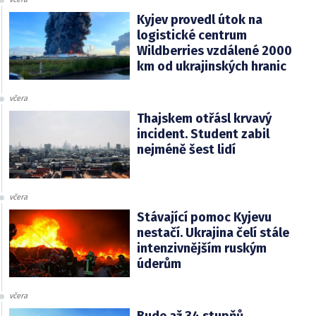
Kyjev provedl útok na
logistické centrum
Wildberries vzdálené 2000
km od ukrajinských hranic
včera
Thajskem otřásl krvavý
incident. Student zabil
nejméně šest lidí
včera
Stávající pomoc Kyjevu
nestačí. Ukrajina čelí stále
intenzivnějším ruským
úderům
včera