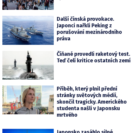
Další čínská provokace.
Japonci nařkli Peking z
porušování mezinárodního
práva
Číňané provedli raketový test.
Teď čelí kritice ostatních zemí
Příběh, který plnil přední
stránky světových médií,
skončil tragicky. Amerického
studenta našli v Japonsku
mrtvého
Japonsko zasáhlo silné