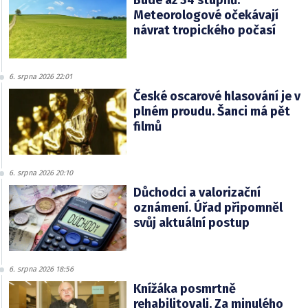
Bude až 34 stupňů.
Meteorologové očekávají
návrat tropického počasí
6. srpna 2026 22:01
České oscarové hlasování je v
plném proudu. Šanci má pět
filmů
6. srpna 2026 20:10
Důchodci a valorizační
oznámení. Úřad připomněl
svůj aktuální postup
6. srpna 2026 18:56
Knížáka posmrtně
rehabilitovali. Za minulého