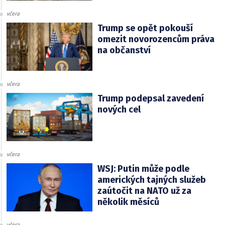
včera
Trump se opět pokouší
omezit novorozencům práva
na občanství
včera
Trump podepsal zavedení
nových cel
včera
WSJ: Putin může podle
amerických tajných služeb
zaútočit na NATO už za
několik měsíců
včera