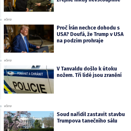
včera
Proč Írán nechce dohodu s
USA? Doufá, že Trump v USA
na podzim prohraje
včera
V Tanvaldu došlo k útoku
nožem. Tři lidé jsou zranění
včera
Soud nařídil zastavit stavbu
Trumpova tanečního sálu