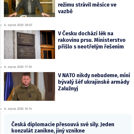
režimu strávil měsíce ve
vazbě
6. srpna 2026 18:03
V Česku dochází lék na
rakovinu prsu. Ministerstvo
přišlo s neotřelým řešením
6. srpna 2026 17:18
V NATO nikdy nebudeme, míní
bývalý šéf ukrajinské armády
Zalužnyj
6. srpna 2026 16:14
Česká diplomacie přesouvá své síly. Jeden
konzulát zanikne, jiný vznikne