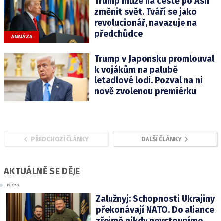
Trump může na cestě po Asii
změnit svět. Tváří se jako
revolucionář, navazuje na
předchůdce
ANALÝZA
Trump v Japonsku promlouval
k vojákům na palubě
letadlové lodi. Pozval na ni
nově zvolenou premiérku
PŘEDCHOZÍ ČLÁNKY
DALŠÍ ČLÁNKY
AKTUÁLNĚ SE DĚJE
včera
Zalužnyj: Schopnosti Ukrajiny
překonávají NATO. Do aliance
zřejmě nikdy nevstoupíme