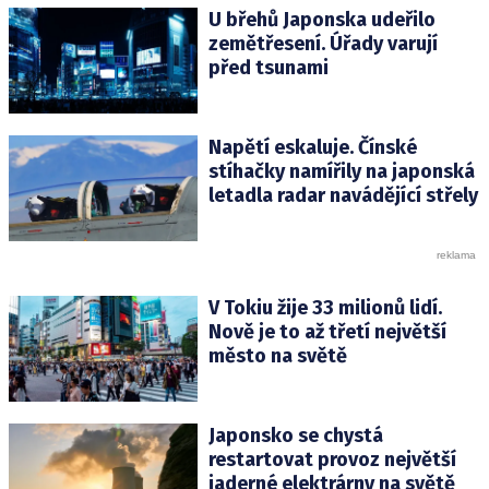
U břehů Japonska udeřilo
zemětřesení. Úřady varují
před tsunami
Napětí eskaluje. Čínské
stíhačky namířily na japonská
letadla radar navádějící střely
V Tokiu žije 33 milionů lidí.
Nově je to až třetí největší
město na světě
Japonsko se chystá
restartovat provoz největší
jaderné elektrárny na světě