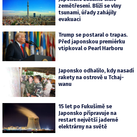
zemětřesení. Blíží se vlny
tsunami, úřady zahájily
evakuaci
Trump se postaral o trapas.
Před japonskou premiérku
vtipkoval o Pearl Harboru
Japonsko odhalilo, kdy nasadí
rakety na ostrově u Tchaj-
wanu
15 let po Fukušimě se
Japonsko připravuje na
restart největší jaderné
elektrárny na světě