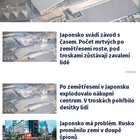
Japonsko svádí závod s
časem. Počet mrtvých po
zemětřesení roste, pod
troskami zůstávají zavalení
lidé
Po zemětřesení v Japonsku
explodovalo nákupní
centrum. V troskách pohřbilo
desítky lidí
Japonsko má problém. Rusko
proměnilo zemi v doupě
špionů