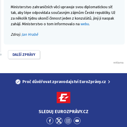
Ministerstvo zahraničních věcí upravuje svou diplomatickou síť
tak, aby lépe odpovídala současným zájmům České republiky. Už
za několik týdnu ukončí činnost jeden z konzulátů, jiný ji naopak
zahájí. Ministerstvo o tom informovalo na
webu
.
Zdroj:
Jan Hrabě
DALŠÍ ZPRÁVY
Proč důvěřovat zpravodajství EuroZprávy.cz
SLEDUJ EUROZPRÁVY.CZ
Přejít
Přejít
Přejít
Přejít