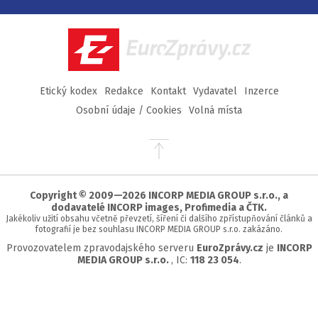
na
na
na
na
Facebook
Twitter
Instagram
YouTube
EuroZprávy.cz
Etický kodex
Redakce
Kontakt
Vydavatel
Inzerce
Osobní údaje / Cookies
Volná místa
Přejít
na
začátek
stránky
Copyright © 2009—2026 INCORP MEDIA GROUP s.r.o., a
dodavatelé INCORP images, Profimedia a ČTK.
Jakékoliv užití obsahu včetně převzetí, šíření či dalšího zpřístupňování článků a
fotografií je bez souhlasu INCORP MEDIA GROUP s.r.o. zakázáno.
Provozovatelem zpravodajského serveru
EuroZprávy.cz
je
INCORP
MEDIA GROUP s.r.o.
, IC:
118 23 054
.